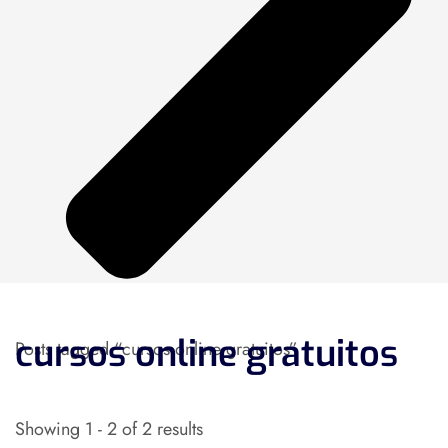
cursos online gratuitos
Posts tagged “cursos online gratuitos”
Showing 1 - 2 of 2 results